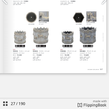
27
/
190