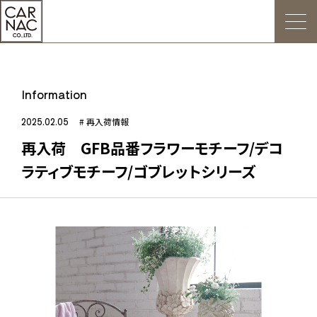
トップ
Information
ごあいさつ
2025.02.05
# 再入荷情報
再入荷 GFB品番フラワーモチーフ/デコ
Web発注について
ラティブモチーフ/ゴブレットシリーズ
お知らせ
会社概要
デジタルカタログ
販促用POP