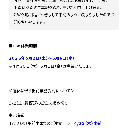
拝啓 貴社ますますご清栄のこととお慶び申し上げます。
Stock status
平素は格別のご高配を賜り、厚く御礼申し上げます。
在庫/商品情報
G.W.休暇日程につきまして下記のように決まりましたのでお
知らせいたします。
Instagram
■G.W.休業期間
２０２６
年５月２日（土）～５月６日（水）
※４月３０日（木）、５月１日（金）は営業いたします
＜連休に伴う出荷業務受付について＞
５/２（土）着 配達のご注文締め切り
◆北海道
４/２２（水）午前中までのご注文 ⇒
４/２３（木）出荷