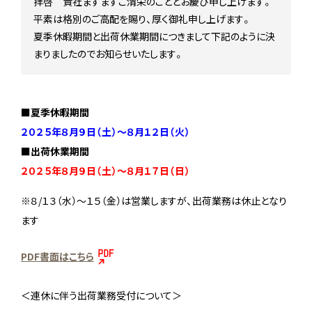
拝啓 貴社ますますご清栄のこととお慶び申し上げます。
Stock status
平素は格別のご高配を賜り、厚く御礼申し上げます。
在庫/商品情報
夏季休暇期間と出荷休業期間につきまして下記のように決
まりましたのでお知らせいたします。
Instagram
■夏季休暇期間
２０２５年８月９日（土）～８月１２日（火）
■出荷
休業期間
２０２５年８月９日（土）～８月１７日（日）
※８/１３（水）～１５（金）は営業しますが、出荷業務は休止となり
ます
PDF書面はこちら
＜連休に伴う出荷業務受付について＞