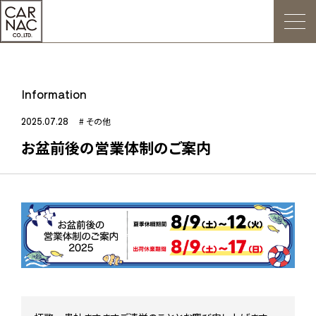
トップ
Information
ごあいさつ
2025.07.28
# その他
お盆前後の営業体制のご案内
Web発注について
お知らせ
会社概要
デジタルカタログ
販促用POP