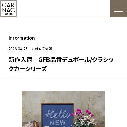
トップ
Information
ごあいさつ
2026.04.23
# 新商品情報
新作入荷 GFB品番デュポール/クラシッ
Web発注について
クカーシリーズ
お知らせ
会社概要
デジタルカタログ
販促用POP