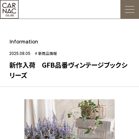
トップ
Information
ごあいさつ
2025.08.05
# 新商品情報
新作入荷 GFB品番ヴィンテージブックシ
Web発注について
リーズ
お知らせ
会社概要
デジタルカタログ
販促用POP