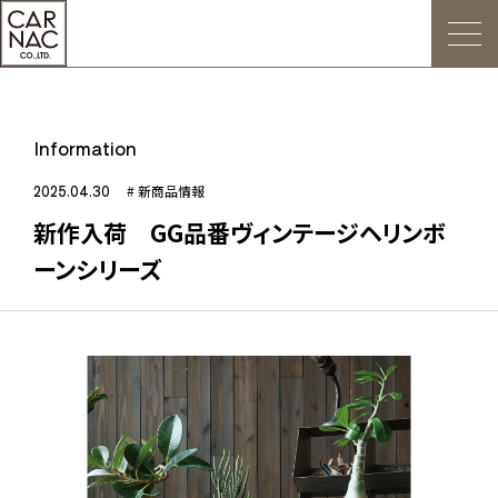
トップ
Information
ごあいさつ
2025.04.30
# 新商品情報
新作入荷 GG品番ヴィンテージヘリンボ
Web発注について
ーンシリーズ
お知らせ
会社概要
デジタルカタログ
販促用POP