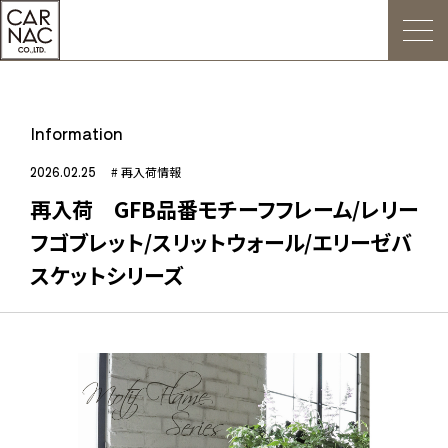
トップ
Information
ごあいさつ
2026.02.25
# 再入荷情報
再入荷 GFB品番モチーフフレーム/レリー
Web発注について
フゴブレット/スリットウォール/エリーゼバ
お知らせ
スケットシリーズ
会社概要
デジタルカタログ
販促用POP