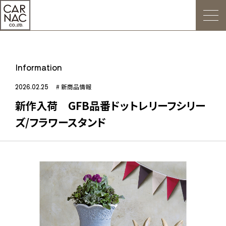
トップ
Information
ごあいさつ
2026.02.25
# 新商品情報
新作入荷 GFB品番ドットレリーフシリー
Web発注について
ズ/フラワースタンド
お知らせ
会社概要
デジタルカタログ
販促用POP