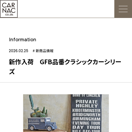
トップ
Information
ごあいさつ
2026.02.25
# 新商品情報
新作入荷 GFB品番クラシックカーシリー
Web発注について
ズ
お知らせ
会社概要
デジタルカタログ
販促用POP