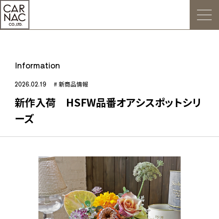
トップ
Information
ごあいさつ
2026.02.19
# 新商品情報
新作入荷 HSFW品番オアシスポットシリ
Web発注について
ーズ
お知らせ
会社概要
デジタルカタログ
販促用POP