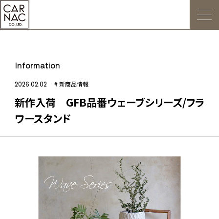
トップ
Information
ごあいさつ
2026.02.02
# 新商品情報
新作入荷 GFB品番ウェーブシリーズ/フラ
Web発注について
ワースタンド
お知らせ
会社概要
デジタルカタログ
販促用POP