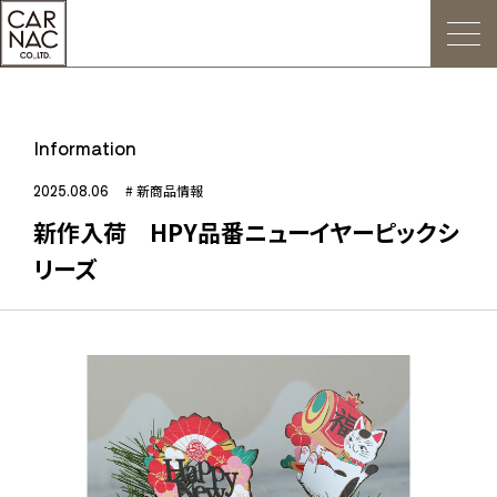
トップ
Information
ごあいさつ
2025.08.06
# 新商品情報
新作入荷 HPY品番ニューイヤーピックシ
Web発注について
リーズ
お知らせ
会社概要
デジタルカタログ
販促用POP