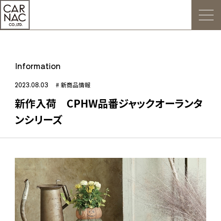
トップ
Information
ごあいさつ
2023.08.03
# 新商品情報
新作入荷 CPHW品番ジャックオーランタ
Web発注について
ンシリーズ
お知らせ
会社概要
デジタルカタログ
販促用POP