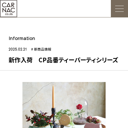
トップ
Information
ごあいさつ
2025.02.21
# 新商品情報
新作入荷 CP品番ティーパーティシリーズ
Web発注について
お知らせ
会社概要
デジタルカタログ
販促用POP