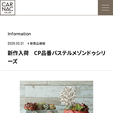
トップ
Information
ごあいさつ
2025.02.21
# 新商品情報
新作入荷 CP品番パステルメゾンドゥシリ
Web発注について
ーズ
お知らせ
会社概要
デジタルカタログ
販促用POP