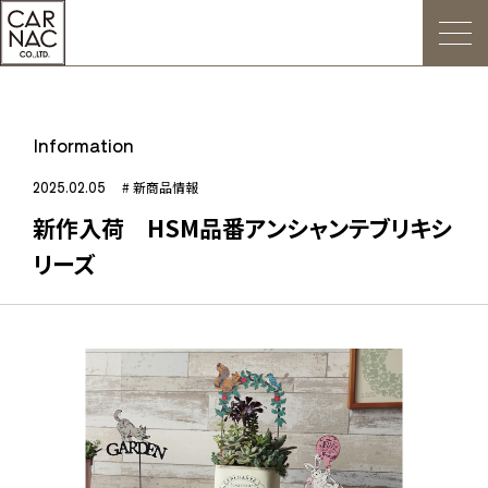
トップ
Information
ごあいさつ
2025.02.05
# 新商品情報
新作入荷 HSM品番アンシャンテブリキシ
Web発注について
リーズ
お知らせ
会社概要
デジタルカタログ
販促用POP