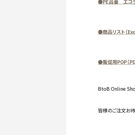
●PE品番 エコラ
●商品リスト（Ex
●販促用POP（P
BtoB Onlin
皆様のご注文お待